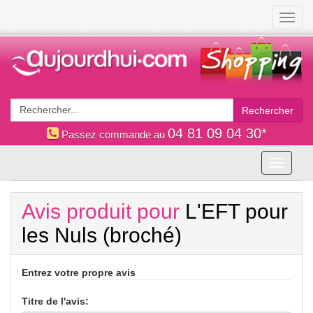
Toggl
navig
Rechercher
04 81 09 04 30*
Passez commande au
Toggle
navigati
Avis produit pour
L'EFT pour
les Nuls (broché)
Entrez votre propre avis
Titre de l'avis: