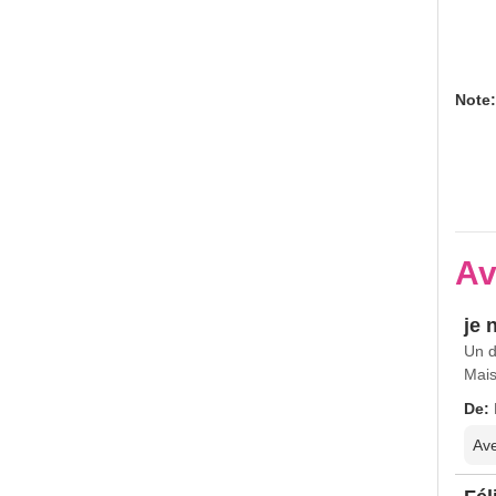
Note:
Av
je 
Un d
Mais
De:
Ave