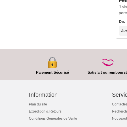
Fél
J'ai
port
De:
Ave
Paiement Sécurisé
Satisfait ou rembours
Information
Servic
Plan du site
Contacte
Expédition & Retours
Recherch
Conditions Générales de Vente
Nouveaut