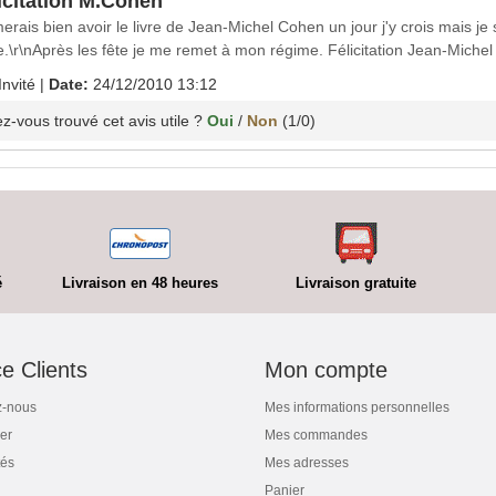
icitation M.Cohen
merais bien avoir le livre de Jean-Michel Cohen un jour j'y crois mais je 
e.\r\nAprès les fête je me remet à mon régime. Félicitation Jean-Michel
Invité
|
Date:
24/12/2010 13:12
z-vous trouvé cet avis utile ?
Oui
/
Non
(
1
/
0
)
é
Livraison en 48 heures
Livraison gratuite
e Clients
Mon compte
z-nous
Mes informations personnelles
er
Mes commandes
és
Mes adresses
Panier