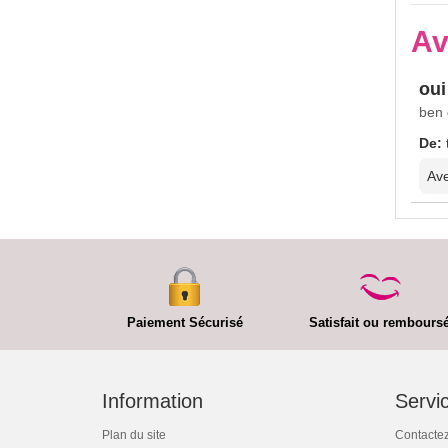
Av
oui
ben o
De:
Ave
Paiement Sécurisé
Satisfait ou rembours
Information
Servic
Plan du site
Contacte