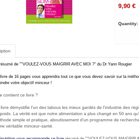
9,90 €
Quantity:
iption
 résumé de ""VOULEZ-VOUS MAIGRIR AVEC MOI ?" du Dr Yann Rougier
livre de 16 pages vous apprendra tout ce que vous devez savoir sur la métho
eindre votre objectif minceur !
 contient ce livre ?
livre démystifie l'un des tabous les mieux gardés de l'industrie des ré
poids. La vérité est que notre alimentation a plus changé en 50 ans qu
hode simple et pratique, aboutissement d'un programme de recherche nu
ne véritable minceur-santé.
inutrition vous recommande ce livre
résumé de ""VOULEZ-VOUS MAIGRIR AV