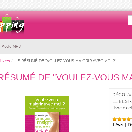
Audio MP3
Livres
LE RÉSUMÉ DE "VOULEZ-VOUS MAIGRIR AVEC MOI ?"
RÉSUMÉ DE "VOULEZ-VOUS MA
​DÉCOUV
LE BEST
(livre élec
1 Avis
|
Do