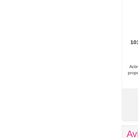
10
​Act
prop
Av