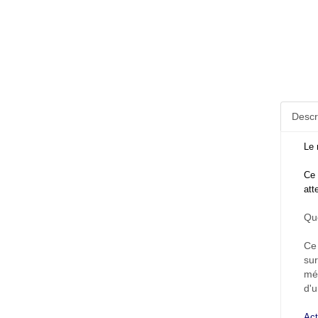
Descr
Le
Ce 
att
Que
Ce 
sur
mét
d'u
Act