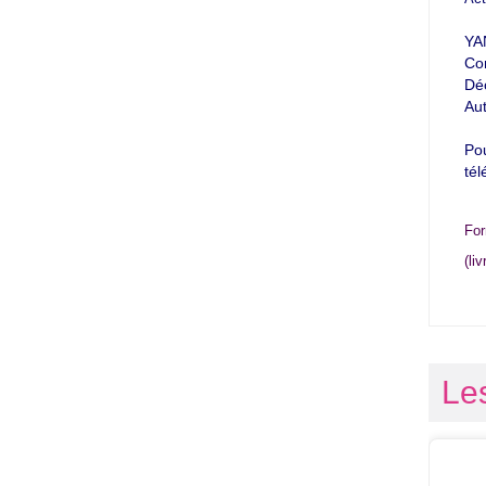
YA
Con
Déc
Aut
Pou
tél
For
(li
Les