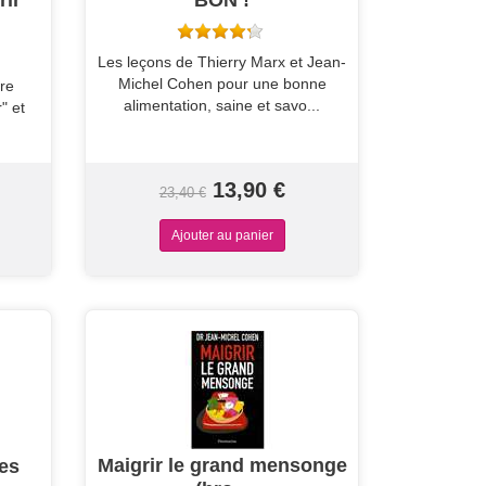
rir
BON !
Les leçons de Thierry Marx et Jean-
Michel Cohen pour une bonne
re
alimentation, saine et savo...
" et
13,90 €
23,40 €
Maigrir le grand mensonge
es