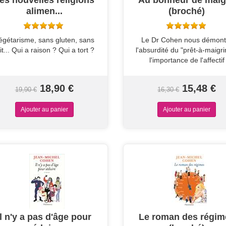
es nouvelles religions
Au bonheur de maig
alimen...
(broché)
égétarisme, sans gluten, sans
Le Dr Cohen nous démont
ait... Qui a raison ? Qui a tort ?
l'absurdité du "prêt-à-maigrir
l'importance de l'affectif
18,90 €
15,48 €
19,90 €
16,30 €
Il n'y a pas d'âge pour
Le roman des régim