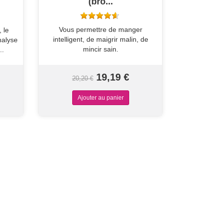
(bro...
Vous permettre de manger
 le
intelligent, de maigrir malin, de
nalyse
mincir sain.
..
19,19 €
20,20 €